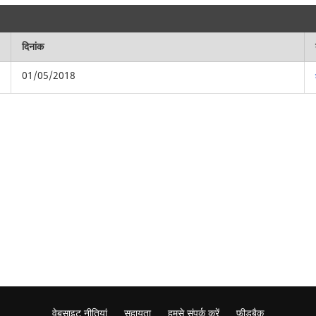
दिनांक
01/05/2018
वेबसाइट नीतियां
सहायता
हमसे संपर्क करें
फ़ीडबैक