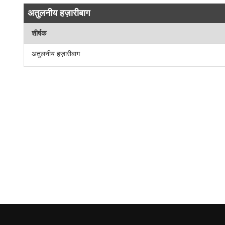
अतुलनीय हज़ारीबाग
शीर्षक
अतुलनीय हज़ारीबाग