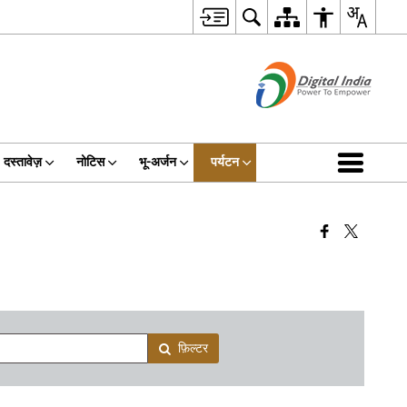
दस्तावेज़
नोटिस
भू-अर्जन
पर्यटन
फ़िल्टर