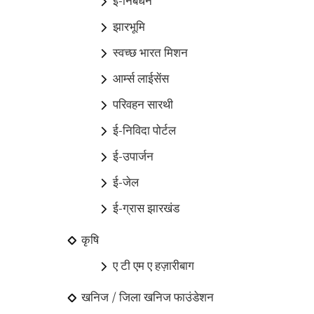
ई-निबंधन
झारभूमि
स्वच्छ भारत मिशन
आर्म्स लाईसेंस
परिवहन सारथी
ई-निविदा पोर्टल
ई-उपार्जन
ई-जेल
ई-ग्रास झारखंड
कृषि
ए टी एम ए हज़ारीबाग
खनिज / जिला खनिज फाउंडेशन